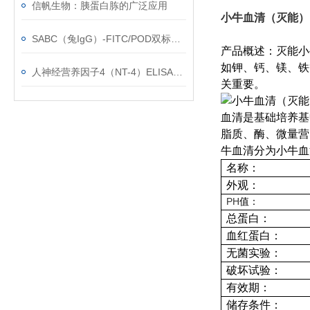
信帆生物：胰蛋白胨的广泛应用
小牛血清（灭能）
SABC（兔IgG）-FITC/POD双标免疫组化试剂盒*
产品概述：灭能小
如钾、钙、镁、铁
人神经营养因子4（NT-4）ELISA试剂盒的发现史
关重要。
血清是基础培养基
脂质、酶、微量营
牛血清分为小牛血
名称：
外观：
PH
值：
总蛋白：
血红蛋白：
无菌实验：
破坏试验：
有效期：
储存条件：