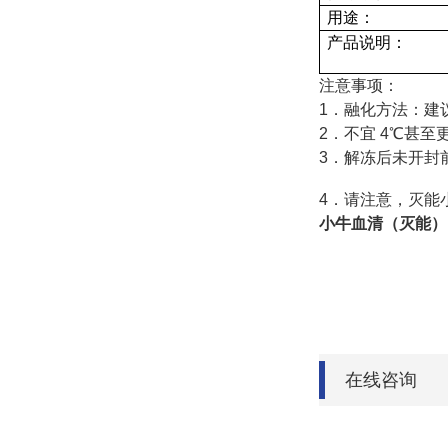
用途：
产品说明：
注意事项：
1
．融化方法：建
2
．不宜
4
℃甚至
3
．解冻后未开封
4
．请注意，灭能
小牛血清（灭能）
在线咨询