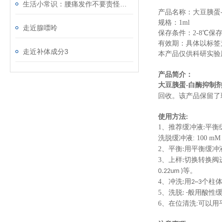
生活小常识：腰痛发作不要责怪天气
产品名称：大豆胰蛋
规格：1ml
走近腺嘌呤
保存条件：2-8℃保
有效期：具体以标签
走近补体成分3
本产品仅供科研实验
产品简介：
大豆胰蛋-白酶抑制
回收。该产品保留了
使用方法:
1、推荐缓冲液
平衡
:
洗脱缓冲液: 100 mM Gl
2、平衡
用平衡缓冲
:
3、上样
切换转换阀
:
等。
0.22um )
4、冲洗
用
个柱
:
2~3
5、洗脱
般用酸性
: -
6、
在位清洗:可以