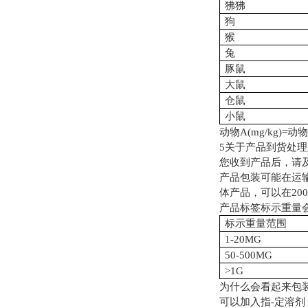
狒狒
狗
猴
兔
豚鼠
大鼠
仓鼠
小鼠
动物
A(mg/kg)=动物
5关于产品到货处
您收到产品后，请
产品包装可能在运
体产品，可以在2
产品标签标示重量
标示重量范围
1-20MG
50-500MG
>1G
为什么会看起来包
可以加入指-定溶