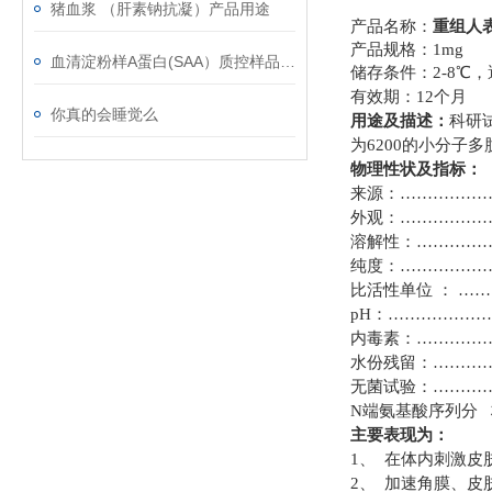
猪血浆 （肝素钠抗凝）产品用途
产品名称：
重组人表
产品规格：
1
血清淀粉样A蛋白(SAA）质控样品的应用
储存条件：
2-8℃
有效期：
12个月
你真的会睡觉么
用途及描述：
科研
为6200的小分子
物理性状及指标：
来源：
…………………
外观：
……………
溶解性：
…………
纯度：
………………
比活性单位
：
………
pH：…………………
内毒素：
………………
水份残留：
…………
无菌试验：
………
N端氨基酸序列分
主要表现为：
1、 在体内刺激
2、 加速角膜、皮