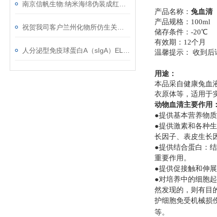
南京信帆生物:纳米海绵伪装成红细胞吸收血液中有毒物质
产品名称：
兔血清
产品规格：
1
祝贺我司客户兰州化物所仿生关节软骨材料研究取得系列进展
储存条件：
-20
℃
有效期：
12
个月
人分泌型免疫球蛋白A（sIgA）ELISA检测试剂盒操作说明！
温馨提示：
收到后
用途：
本品采自健康兔血
衣原体等，适用于
动物血清主要作用
●提供基本营养物
●提供激素和各种
长因子、表皮生长
●提供结合蛋白：
重要作用。
●提供促接触和伸
●对培养中的细胞
然发现的，则有目
护细胞免受机械损
等。