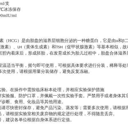
ml/
支
℃冰冻保存
00mIU/ml
月
素（
HCG
）是由胎盘的滋养层细胞分泌的一种糖蛋白，它是由α和β
刺激素）、
（黄体生成素）和
（促甲状腺激素）等基本相似，故
LH
TSH
宫腔内着床后，形成胚胎，在发育成长为胎儿过程中，胎盘合体滋养
室温适当平衡，摇匀即可使用，可根据具体要求进行分装，稀释等处
多次使用，请根据用量分装储存，避免反复冻融。
实验。在操作中需按临床标本处理，并相应实验保护措施
好实验服、防护口罩，并佩戴一次性实验手套。严禁用手或者身体其
疗诊断、食用、化妆品等其他用途。
品请尽快密封保存，避免产品污染、蒸发等；需要多次使用，请根据
品，请根据实验室相关废弃物的规定进行处理，不得随意丢弃。
考，建议各单位根据自身体系进行定值。