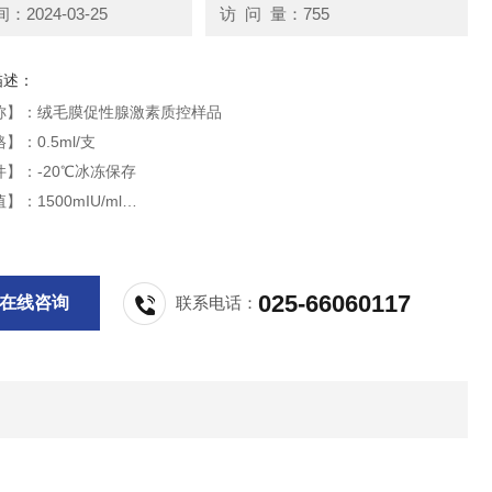
2024-03-25
访 问 量：755
描述：
称】：绒毛膜促性腺激素质控样品
】：0.5ml/支
】：-20℃冰冻保存
：1500mIU/ml
】：9个月
供科研实验用，不做其他用途。
025-66060117
在线咨询
联系电话：