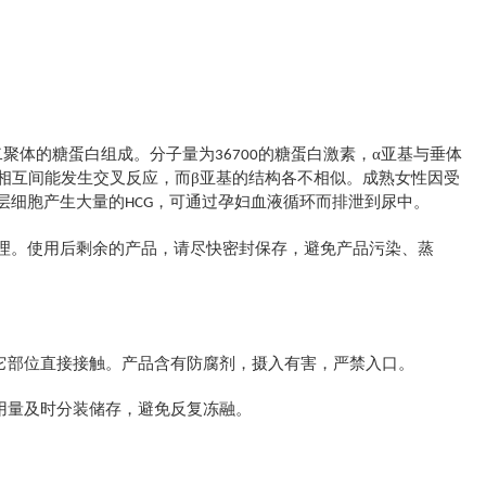
二聚体的糖蛋白组成。分子量为
的糖蛋白激素，α亚基与垂体
36700
相互间能发生交叉反应，而β亚基的结构各不相似。成熟女性因受
层细胞产生大量的
，可通过孕妇血液循环而排泄到尿中。
HCG
理。使用后剩余的产品，请尽快密封保存，避免产品污染、蒸
它部位直接接触。产品含有防腐剂，摄入有害，严禁入口。
用量及时分装储存，避免反复冻融。