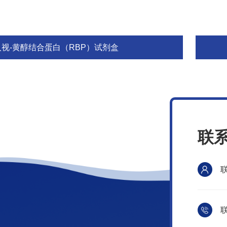
人视-黄醇结合蛋白（RBP）试剂盒
联
联