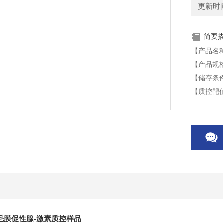
更新时间：
简要
【产品名
【产品规格
【储存条件
【质控靶值】
【有效期
本产品仅
毛膜促性腺-激素质控样品