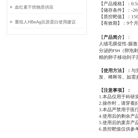
【产品规格】：
0.5
血红素干扰物质供应
【储存条件】：
-20
【质控靶值】：
15
重组人HBeAg抗原蛋白使用建议
【有效期】：
9
个
：
【
产品简介
】
人绒毛膜促性-腺激
分泌的
（卵泡
FSH
精的卵子移动到子
【使用方法】：
与
发、稀释等。如需
【注意事项】：
1.
本品仅用于科研
2.
操作时，请穿着
3.
本品严禁用于医
4.
使用后的剩余产
5.
使用后的废弃产
6.
质控靶值仅供参