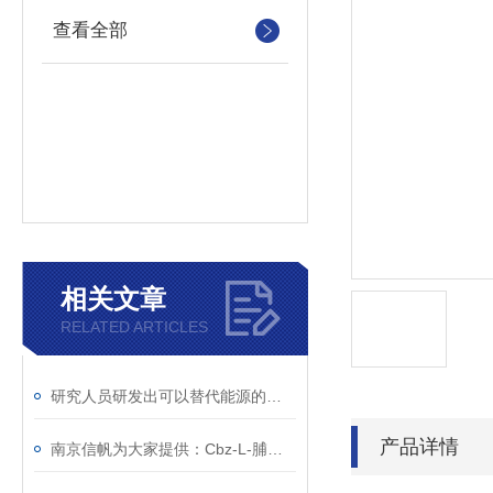
查看全部
相关文章
RELATED ARTICLES
研究人员研发出可以替代能源的二氧化碳
产品详情
南京信帆为大家提供：Cbz-L-脯氨酸 的详细介绍，1148-11-4