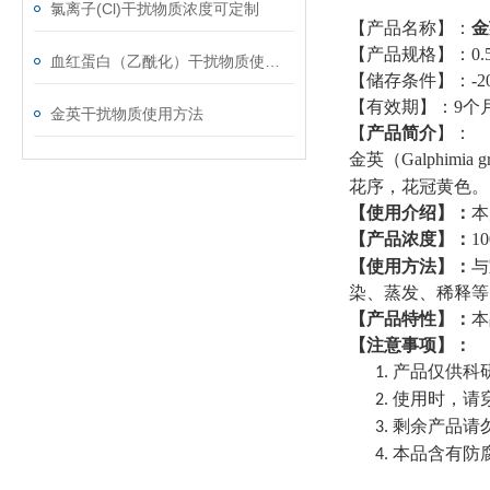
氯离子(Cl)干扰物质浓度可定制
【产品名称】：
金
【产品规格】：
0.
血红蛋白（乙酰化）干扰物质使用注意事项
【储存条件】：
-2
【有效期】：
9
个
金英干扰物质使用方法
【
产品简介
】
：
金英（
Galphimia gra
花序，花冠黄色。
【使用介绍】：
本
【产品浓度】：
10
【使用方法】：
与
染、蒸发、稀释等
【产品特性】：
本
【注意事项】：
产品仅供科
1.
使用时，请
2.
剩余产品请
3.
本品含有防
4.