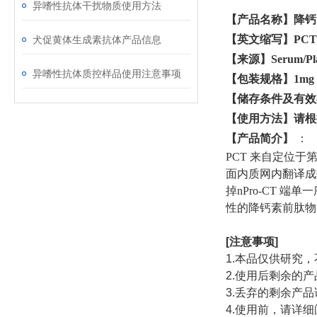
异嗜性抗体干扰物质使用方法
【产品名称】
降钙
【英文缩写】
PCT
犬促黄体生成素抗体产品信息
【来源】
Serum/P
异嗜性抗体质控样品使用注意事项
【包装规格】
1mg
【储存条件及有效
【使用方法】请根
【
产品简介
】
：
PCT
来自定位于
面内质网内翻译成
掉
nPro-CT
端单一
性的降钙素前肽物
[
注意事项
]
1.
本品仅供研究，
2.
使用后剩余的产
3.
丢弃的剩余产品
4.
使用前，请详细