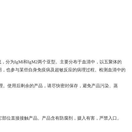
成，分为
IgMl
和
IgM2
两个亚型。主要分布于血清中，以五聚体的
用，也参与某些自身免疫病及超敏反应的病理过程。检测血清中的
理。使用后剩余的产品，请尽快密封保存，避免产品污染、蒸
它部位直接接触产品。产品含有防腐剂，摄入有害，严禁入口。