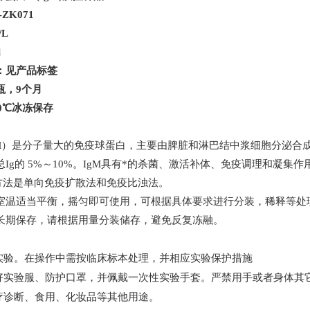
-ZK071
/L
l
：见产品标签
瓶，
9
个月
0
℃冰冻保存
M
）是分子量大的免疫球蛋白，主要由脾脏和淋巴结中浆细胞分泌合
总
Ig
的
5%
～
10%
。
IgM
具有*的杀菌、激活补体、免疫调理和凝集作
方法是单向免疫扩散法和免疫比浊法。
室温适当平衡，摇匀即可使用，可根据具体要求进行分装，稀释等处
长期保存，请根据用量分装储存，避免反复冻融。
实验。在操作中需按临床标本处理，并相应实验保护措施
好实验服、防护口罩，并佩戴一次性实验手套。严禁用手或者身体其
疗诊断、食用、化妆品等其他用途。