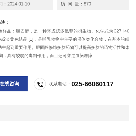
2024-01-10
访 问 量：870
描述：
控样品：胆固醇，是一种环戊烷多氢菲的衍生物。化学式为C27H46
色或淡黄色结晶 [1]，是哺乳动物中主要的甾体类化合物，在基本的细
动中起到重要作用。胆固醇修饰多肽药物可以提高多肽的药物活性和体
衰期，具有较弱的毒副作用，而且还可穿过血脑屏障
025-66060117
在线咨询
联系电话：