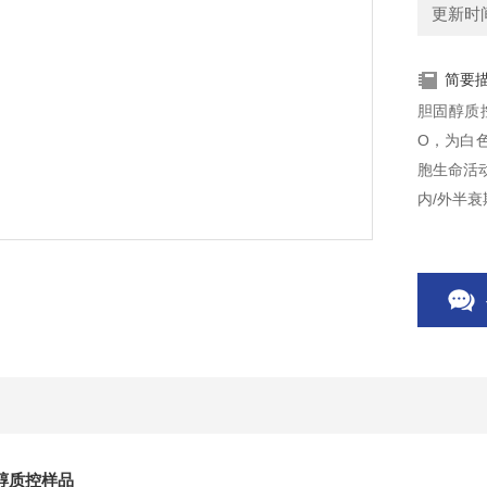
更新时间：
简要
胆固醇质
O，为白
胞生命活
内/外半
醇质控样品