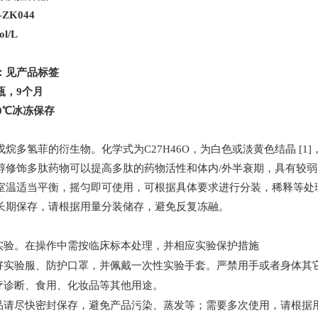
-ZK044
ol/L
：见产品标签
瓶，
9
个月
0
℃冰冻保存
戊烷多氢菲的衍生物。化学式为
C27H46O
，为白色或淡黄色结晶
[1]
醇修饰多肽药物可以提高多肽的药物活性和体内
/
外半衰期，具有较弱
室温适当平衡，摇匀即可使用，可根据具体要求进行分装，稀释等处
长期保存，请根据用量分装储存，避免反复冻融。
实验。在操作中需按临床标本处理，并相应实验保护措施
好实验服、防护口罩，并佩戴一次性实验手套。严禁用手或者身体其
疗诊断、食用、化妆品等其他用途。
品请尽快密封保存，避免产品污染、蒸发等；需要多次使用，请根据