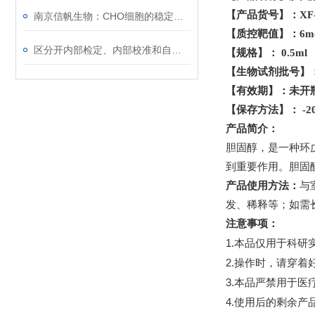
【产品货号】：
XF
南京信帆生物：CHO细胞的稳定转染与基因表达
【质控靶值】：
6m
区分开内部检定、内部校准和自校准
【规格】：
0.5ml
【生物试剂批号】
【有效期】：未开
【保存方法】：
-2
产品简介：
胆固醇，是一种环
到重要作用。胆固
产品使用方法：
与
发、稀释等；如需
注意事项：
1.
本品仅用于科研
2.
操作时，请穿着
3.
本品严禁用于医
4.
使用后的剩余产