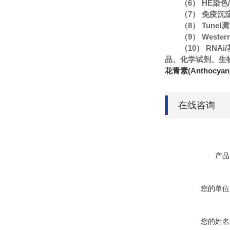
（6） HE染
（7） 免疫沉
（8） Tune
（9） Wester
（10） R
品、化学试剂、生
花青素(Anthocy
在线咨询
产品
您的单位
您的姓名