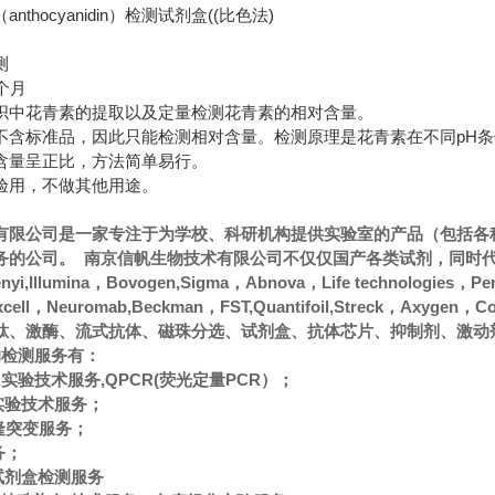
thocyanidin）检测试剂盒((比色法)
测
个月
织中花青素的提取以及定量检测花青素的相对含量。
不含标准品，因此只能检测相对含量。检测原理是花青素在不同pH条
含量呈正比，方法简单易行。
验用，不做其他用途。
有限公司是一家专注于为学校、科研机构提供实验室的产品（包括各
的公司。 南京信帆生物技术有限公司不仅仅国产各类试剂，同时代理经
ltenyi,Illumina，Bovogen,Sigma，Abnova，Life technologies，
oxcell，Neuromab,Beckman，FST,Quantifoil,Streck
肽、激酶、流式抗体、磁珠分选、试剂盒、抗体芯片、抑制剂、激动
的检测服务有：
CR实验技术服务,QPCR(荧光定量PCR）；
A实验技术服务；
隆突变服务；
务；
A试剂盒检测服务