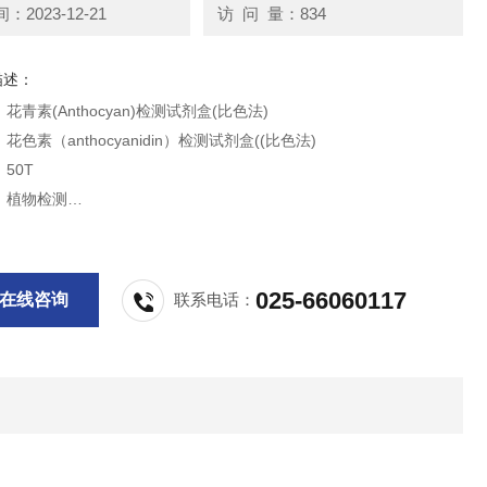
2023-12-21
访 问 量：834
描述：
青素(Anthocyan)检测试剂盒(比色法)
色素（anthocyanidin）检测试剂盒((比色法)
50T
：植物检测
：室温12个月
于植物组织中花青素的提取以及定量检测花青素的相对含量。
供科研实验用，不做其他用途。
025-66060117
在线咨询
联系电话：