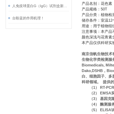
产品名别：花色素（an
人免疫球蛋白G（IgG）试剂盒新春*，等你来！
产品规格：50T
产品分类：植物检
台盼蓝的作用机理！
储存条件：室温12
用途：用于植物组
注意事项：本产品
颜色深浅与花青素
本产品仅供科研实
南京信帆生物技术
生物化学类检测服务
Biomedicals, Mi
Dako,DSHB，Bi
白、细胞因子、多
科研领域。 提供
（1） RT-P
（2） EMS
（3） 基因克
（4） 酶测服
（5） ELIS