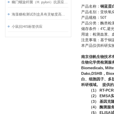
幽门螺旋杆菌（H. pylori）抗原应用范围
产品名称：
铜蓝蛋白
产品名别：亚铁氧化
海藻糖检测试剂盒具有灵敏度高﹑简便快捷﹑适用于微量样品的测定等优点
产品规格：50T
产品分类：酶类检
小鼠抗HIS标签供应
储存条件：4℃,避光
用途：检测血浆、血
注意事项：基于铜蓝
本产品仅供科研实
南京信帆生物技术
生物化学类检测服务
Biomedicals, Mi
Dako,DSHB，Bi
白、细胞因子、多
科研领域。 提供
（1） RT-P
（2） EMS
（3） 基因克
（4） 酶测服
（5） ELIS