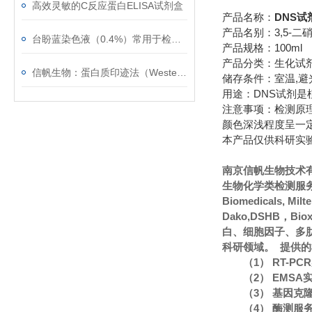
高效灵敏的C反应蛋白ELISA试剂盒
产品名称：
DNS试剂
产品名别：3,5-二硝
台盼蓝染色液（0.4%）常用于检测细胞膜的完整性
产品规格：100ml
产品分类：生化试
信帆生物：蛋白质印迹法（Western blot）的常见问题
储存条件：室温,避光
用途：DNS试剂是
注意事项：检测原
颜色深浅程度呈一
本产品仅供科研实
南京信帆生物技术
生物化学类检测服务
Biomedicals, Mi
Dako,DSHB，Bi
白、细胞因子、多
科研领域。 提供
（1） RT-P
（2） EMS
（3） 基因克
（4） 酶测服