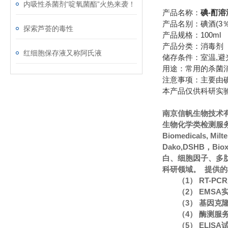
内吸性杀菌剂“啶氧菌酯”火热来袭！
产品名称：
碘-酊溶
产品名别：碘酒(3％
探索芦荟的毒性
产品规格：100ml
产品分类：消毒剂
红细胞保存液又称阿氏液
储存条件：室温,避光
用途：常用的杀菌
注意事项：主要由
本产品仅供科研实
南京信帆生物技术
生物化学类检测服务
Biomedicals, Mi
Dako,DSHB，Bi
白、细胞因子、多
科研领域。 提供
（1） RT-P
（2） EMS
（3） 基因克
（4） 酶测服
（5） ELIS