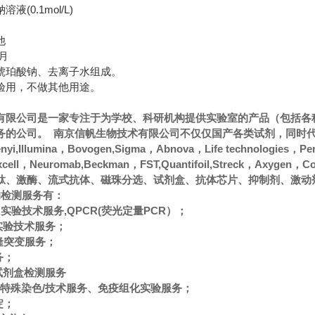
(0.1mol/L)
他
月
琥珀酸钠、去离子水组成。
验用，不做其他用途。
有限公司是一家专注于为学校、科研机构提供实验室的产品（包括各
的公司。 南京信帆生物技术有限公司不仅仅国产各类试剂，同时代理经
ltenyi,Illumina，Bovogen,Sigma，Abnova，Life technologies，
oxcell，Neuromab,Beckman，FST,Quantifoil,Streck
肽、激酶、流式抗体、磁珠分选、试剂盒、抗体芯片、抑制剂、激动
的检测服务有：
CR实验技术服务,QPCR(荧光定量PCR）；
A实验技术服务；
隆突变服务；
务；
A试剂盒检测服务
色/特殊染色/技术服务、免疫组化实验服务；
淀；