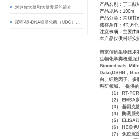
产品名别：丁二酸钠溶液
对迷你大脑和大脑发展的简介
产品规格：100ml
产品分类：常规其
尿嘧-啶-DNA糖基化酶（UDG）使用说明
储存条件：4℃,6个
注意事项：主要由
本产品仅供科研实
南京信帆生物技术
生物化学类检测服务
Biomedicals, Mi
Dako,DSHB，Bi
白、细胞因子、多
科研领域。 提供
（1） RT-P
（2） EMS
（3） 基因克
（4） 酶测服
（5） ELIS
（6） HE染
（7） 免疫沉