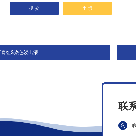
丽春红S染色浸出液
联