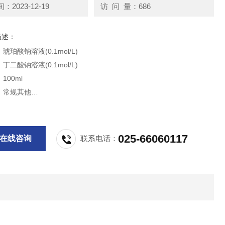
2023-12-19
访 问 量：686
描述：
珀酸钠溶液(0.1mol/L)
二酸钠溶液(0.1mol/L)
100ml
：常规其他
4℃,6个月
：主要由琥珀酸钠、去离子水组成。
供科研实验用，不做其他用途。
025-66060117
在线咨询
联系电话：