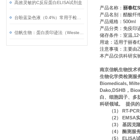
高效灵敏的C反应蛋白ELISA试剂盒
产品名称：
丽春红
产品名别：醋酸纤
台盼蓝染色液（0.4%）常用于检测细胞膜的完整性
产品规格：500ml
产品分类：免疫印
信帆生物：蛋白质印迹法（Western blot）的常见问题
储存条件：室温,1
用途：适用于丽春红
注意事项：主要由
本产品仅供科研实
南京信帆生物技术
生物化学类检测服务
Biomedicals, Mi
Dako,DSHB，Bi
白、细胞因子、多
科研领域。 提供
（1） RT-P
（2） EMS
（3） 基因克
（4） 酶测服
（5） ELIS