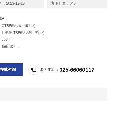
2023-12-19
访 问 量：643
描述：
GTBE电泳缓冲液(1×)
甘氨酸-TBE电泳缓冲液(1×)
500ml
：核酸电泳
：室温。12个月
于DNA脉冲场电泳
供科研实验用，不做其他用途。
025-66060117
在线咨询
联系电话：