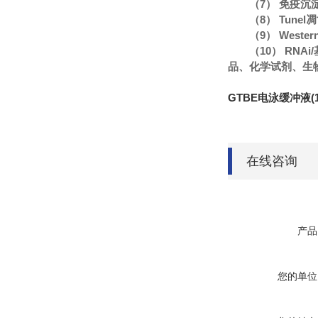
（7） 免疫沉
（8） Tune
（9） Wester
（10） R
品、化学试剂、生
GTBE电泳缓冲液(1
在线咨询
产品
您的单位