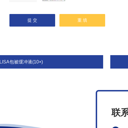
LISA包被缓冲液(10×)
联