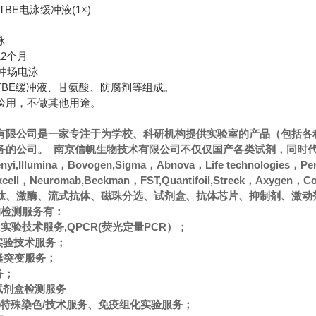
BE电泳缓冲液(1×)
泳
2个月
冲场电泳
TBE缓冲液、甘氨酸、防腐剂等组成。
验用，不做其他用途。
有限公司是一家专注于为学校、科研机构提供实验室的产品（包括各
的公司。 南京信帆生物技术有限公司不仅仅国产各类试剂，同时代理经
ltenyi,Illumina，Bovogen,Sigma，Abnova，Life technologies，
oxcell，Neuromab,Beckman，FST,Quantifoil,Streck
肽、激酶、流式抗体、磁珠分选、试剂盒、抗体芯片、抑制剂、激动
的检测服务有：
CR实验技术服务,QPCR(荧光定量PCR）；
A实验技术服务；
隆突变服务；
务；
A试剂盒检测服务
色/特殊染色/技术服务、免疫组化实验服务；