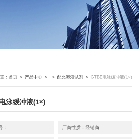
置：
首页
>
产品中心
> >
配比溶液试剂
>
GTBE电泳缓冲液(1×)
E电泳缓冲液(1×)
号：
厂商性质：经销商