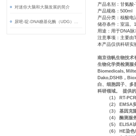
产品名别：甘氨酸-T
对迷你大脑和大脑发展的简介
产品规格：500ml
产品分类：核酸电
尿嘧-啶-DNA糖基化酶（UDG）使用说明
储存条件：室温。1
用途：用于DNA脉
注意事项：主要由
本产品仅供科研实
南京信帆生物技术
生物化学类检测服务
Biomedicals, Mi
Dako,DSHB，Bi
白、细胞因子、多
科研领域。 提供
（1） RT-P
（2） EMS
（3） 基因克
（4） 酶测服
（5） ELIS
（6） HE染