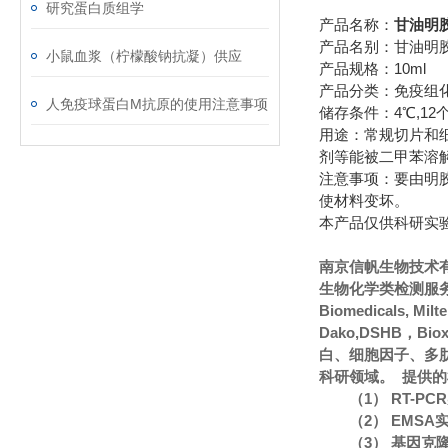
研究蛋白质组学
产品名称：
甘油明
产品名别：甘油明
小鼠血浆（柠檬酸钠抗凝）供应
产品规格：10ml
产品分类：免疫组
人免疫球蛋白M抗原的使用注意事项
储存条件：4℃,12
用途：常规切片和
剂等能被二甲苯溶
注意事项：要由明
使材料变坏。
本产品仅供科研实
南京信帆生物技术
生物化学类检测服务
Biomedicals, Mi
Dako,DSHB，Bi
白、细胞因子、多
科研领域。 提供
（1） RT-P
（2） EMS
（3） 基因克