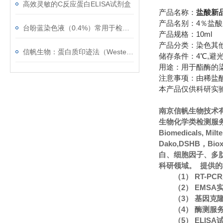
高效灵敏的C反应蛋白ELISA试剂盒
产品名称：
盐酸新品
产品名别：4％盐
台盼蓝染色液（0.4%）常用于检测细胞膜的完整性
产品规格：10ml
产品分类：染色其
信帆生物：蛋白质印迹法（Western blot）的常见问题
储存条件：4℃,避光
用途：用于酯酶的
注意事项：由稀盐
本产品仅供科研实
南京信帆生物技术
生物化学类检测服务
Biomedicals, Mi
Dako,DSHB，Bi
白、细胞因子、多
科研领域。 提供
（1） RT-P
（2） EMS
（3） 基因克
（4） 酶测服
（5） ELIS