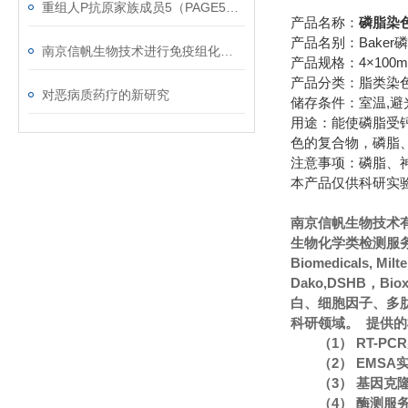
重组人P抗原家族成员5（PAGE5）蛋白使用说明
产品名称：
磷脂染色
产品名别：Baker
南京信帆生物技术进行免疫组化染色讲座，欢迎围观！
产品规格：4×100m
产品分类：脂类染
对恶病质药疗的新研究
储存条件：室温,避光
用途：能使磷脂受
色的复合物，磷脂
注意事项：磷脂、
本产品仅供科研实
南京信帆生物技术
生物化学类检测服务
Biomedicals, Mi
Dako,DSHB，Bi
白、细胞因子、多
科研领域。 提供
（1） RT-P
（2） EMS
（3） 基因克
（4） 酶测服