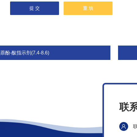
-萘酚-酞指示剂(7.4-8.6)
联