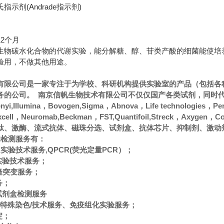
示剂(Andrade指示剂)
2个月
生物碳水化合物的代谢实验，能分解糖、醇、苷类产酸的细菌能使培
验用，不做其他用途。
有限公司是一家专注于为学校、科研机构提供实验室的产品（包括各
的公司。 南京信帆生物技术有限公司不仅仅国产各类试剂，同时代理经
ltenyi,Illumina，Bovogen,Sigma，Abnova，Life technologies，
oxcell，Neuromab,Beckman，FST,Quantifoil,Streck
肽、激酶、流式抗体、磁珠分选、试剂盒、抗体芯片、抑制剂、激动
的检测服务有：
CR实验技术服务,QPCR(荧光定量PCR）；
A实验技术服务；
隆突变服务；
务；
A试剂盒检测服务
色/特殊染色/技术服务、免疫组化实验服务；
淀；