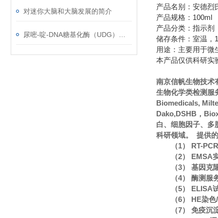
产品名别：安德烈氏指
对迷你大脑和大脑发展的简介
产品规格：100ml
产品分类：指示剂
尿嘧-啶-DNA糖基化酶（UDG）使用说明
储存条件：室温，1
用途：主要用于微
本产品仅供科研实
南京信帆生物技术
生物化学类检测服务
Biomedicals, Mi
Dako,DSHB，Bi
白、细胞因子、多
科研领域。 提供
（1） RT-P
（2） EMS
（3） 基因克
（4） 酶测服
（5） ELIS
（6） HE染
（7） 免疫沉