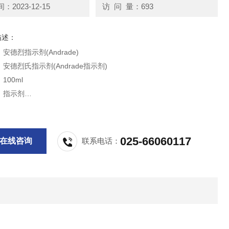
2023-12-15
访 问 量：693
描述：
安德烈指示剂(Andrade)
安德烈氏指示剂(Andrade指示剂)
100ml
：指示剂
：室温，12个月
要用于微生物碳水化合物的代谢实验，能分解糖、醇、苷类产酸的细菌
基变红色。
025-66060117
在线咨询
联系电话：
供科研实验用，不做其他用途。