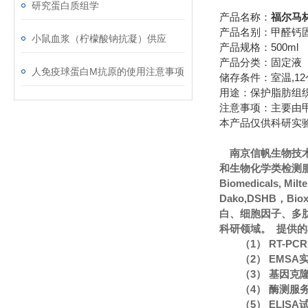
研究蛋白质组学
产品名称：
福尔马林
产品名别：甲醛钙固定
小鼠血浆（柠檬酸钠抗凝）供应
产品规格：500ml
产品分类：固定液
人免疫球蛋白M抗原的使用注意事项
储存条件：室温,1
用途：保护脂肪组
注意事项：主要由
本产品仅供科研实
南京信帆生物技
和生物化学类检测服
Biomedicals, Mi
Dako,DSHB，Bi
白、细胞因子、多
科研领域。 提供
（1） RT-P
（2） EMS
（3） 基因克
（4） 酶测服
（5） ELIS