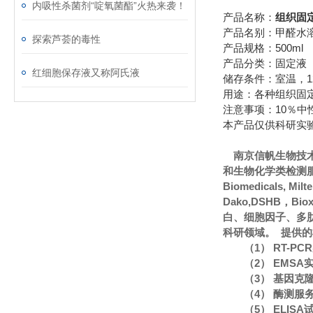
内吸性杀菌剂“啶氧菌酯”火热来袭！
产品名称：
组织固定液
产品名别：甲醛水溶液
探索芦荟的毒性
产品规格：500ml
产品分类：固定液
红细胞保存液又称阿氏液
储存条件：室温，1
用途：各种组织固
注意事项：10％中
本产品仅供科研实
南京信帆生物技
和生物化学类检测服
Biomedicals, Mi
Dako,DSHB，Bi
白、细胞因子、多
科研领域。 提供
（1） RT-P
（2） EMS
（3） 基因克
（4） 酶测服
（5） ELIS