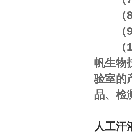
（
（9
（
帆生物
验室的
品、检
人工汗液(