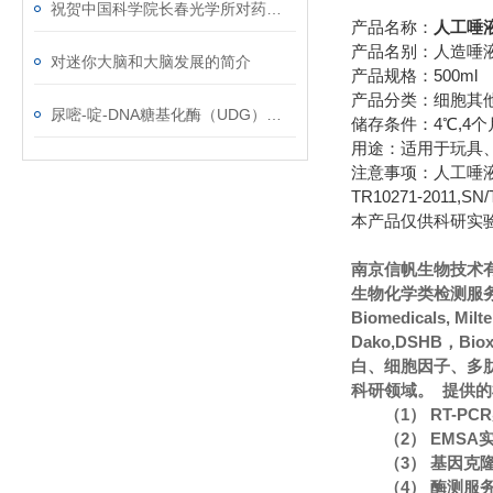
祝贺中国科学院长春光学所对药物对癌细胞的研究取得重大突破
产品名称：
人工唾液(
产品名别：人造唾液(F
对迷你大脑和大脑发展的简介
产品规格：500ml
产品分类：细胞其
尿嘧-啶-DNA糖基化酶（UDG）使用说明
储存条件：4℃,4个
用途：适用于玩具
注意事项：人工唾液与
TR10271-2011,SN/
本产品仅供科研实
南京信帆生物技术
生物化学类检测服务
Biomedicals, Mi
Dako,DSHB，Bi
白、细胞因子、多
科研领域。 提供
（1） RT-P
（2） EMS
（3） 基因克
（4） 酶测服