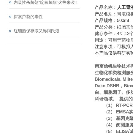
内吸性杀菌剂“啶氧菌酯”火热来袭！
产品名称：
人工胃液
产品名别：胃液模拟
探索芦荟的毒性
产品规格：500ml
产品分类：细胞其
红细胞保存液又称阿氏液
储存条件：4℃,12
用途：可用于药物
注意事项：可模拟
本产品仅供科研实
南京信帆生物技术
生物化学类检测服务
Biomedicals, Mi
Dako,DSHB，Bi
白、细胞因子、多
科研领域。 提供
（1） RT-P
（2） EMS
（3） 基因克
（4） 酶测服
（5） ELIS