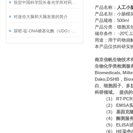
祝贺中国科学院长春光学所对药物对癌细胞的研究取得重大突破
产品名称：
人工小
产品名别：小肠模
对迷你大脑和大脑发展的简介
产品规格：500ml
产品分类：细胞其
尿嘧-啶-DNA糖基化酶（UDG）使用说明
储存条件： -20℃,
用途：用于药物崩
本产品仅供科研实
南京信帆生物技术
生物化学类检测服务
Biomedicals, Mi
Dako,DSHB，Bi
白、细胞因子、多
科研领域。 提供
（1） RT-P
（2） EMS
（3） 基因克
（4） 酶测服
（5） ELIS
（6） HE染