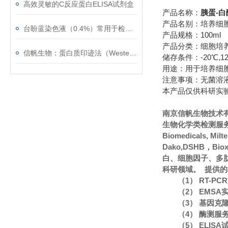
高效灵敏的C反应蛋白ELISA试剂盒
产品名称：
胰蛋-白酶
产品名别：培养细胞消化
台盼蓝染色液（0.4%）常用于检测细胞膜的完整性
产品规格：100ml
产品分类：细胞培
信帆生物：蛋白质印迹法（Western blot）的常见问题
储存条件：-20℃,1
用途：用于培养细
注意事项：无菌溶液
本产品仅供科研实
南京信帆生物技术
生物化学类检测服务
Biomedicals, Mi
Dako,DSHB，Bi
白、细胞因子、多
科研领域。 提供
（1） RT-P
（2） EMS
（3） 基因克
（4） 酶测服
（5） ELIS