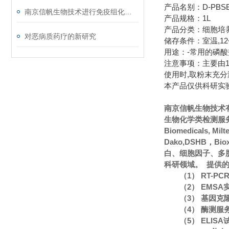
产品名别：D-PBSB
南京信帆生物技术进行免疫组化染色讲座，欢迎围观！
产品规格：1L
产品分类：细胞培
对恶病质药疗的新研究
储存条件：室温,1
用途：-常用的磷酸盐
注意事项：主要由137mM
使用时,取粉末充分
本产品仅供科研实
南京信帆生物技术
生物化学类检测服务
Biomedicals, Mi
Dako,DSHB，Bi
白、细胞因子、多
科研领域。 提供
（1） RT-P
（2） EMS
（3） 基因克
（4） 酶测服
（5） ELIS