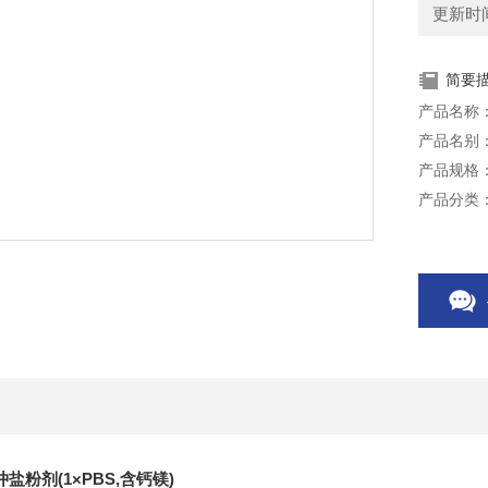
更新时间：
简要
产品名称：
产品名别：D
产品规格：
产品分类
储存条件：
用途：常用
BS溶液
本产品仅
盐粉剂(1×PBS,含钙镁)