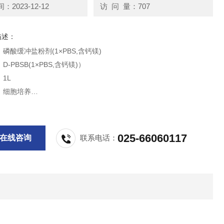
2023-12-12
访 问 量：707
描述：
磷酸缓冲盐粉剂(1×PBS,含钙镁)
-PBSB(1×PBS,含钙镁)）
1L
：细胞培养
室温,12个月
的磷酸盐缓冲溶液,又称Dulbecco's磷酸缓冲盐溶液、D-PBSB、D-P
,含钙镁,常用于细胞培养过程中细胞的洗涤或其他常规用途。
025-66060117
在线咨询
联系电话：
供科研实验用，不做其他用途。