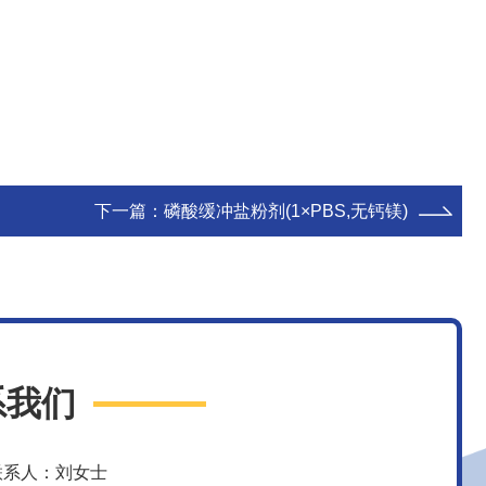
下一篇：
磷酸缓冲盐粉剂(1×PBS,无钙镁)
系我们
联系人：刘女士