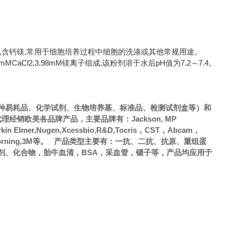
BS溶液,含钙镁,常用于细胞培养过程中细胞的洗涤或其他常规用途。
4,1.8mMCaCl2,3.98mM镁离子组成,该粉剂溶于水后pH值为7.2～7.4。
种易耗品、化学试剂、生物培养基、标准品、检测试剂盒等）和
销欧美各品牌产品，主要品牌有：Jackson, MP
Perkin Elmer,Nugen,Xcessbio,R&D,Tocris，CST，Abcam，
，Axygen，Corning,3M等。 产品类型主要有：一抗、二抗、抗原、重组蛋
剂、化合物，胎牛血清，BSA，采血管，镊子等，产品均应用于