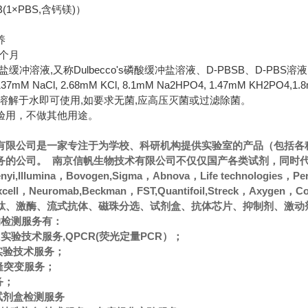
(1×PBS,含钙镁)）
养
2个月
缓冲溶液,又称Dulbecco's磷酸缓冲盐溶液、D-PBSB、D-P
 NaCl, 2.68mM KCl, 8.1mM Na2HPO4, 1.47mM KH2PO
溶解于水即可使用,如要求无菌,应高压灭菌或过滤除菌。
验用，不做其他用途。
有限公司是一家专注于为学校、科研机构提供实验室的产品（包括各
的公司。 南京信帆生物技术有限公司不仅仅国产各类试剂，同时代理经
ltenyi,Illumina，Bovogen,Sigma，Abnova，Life technologies，
oxcell，Neuromab,Beckman，FST,Quantifoil,Streck
肽、激酶、流式抗体、磁珠分选、试剂盒、抗体芯片、抑制剂、激动
的检测服务有：
CR实验技术服务,QPCR(荧光定量PCR）；
A实验技术服务；
隆突变服务；
务；
A试剂盒检测服务