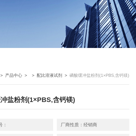
>
产品中心
> >
配比溶液试剂
>
磷酸缓冲盐粉剂(1×PBS,含钙镁)
冲盐粉剂(1×PBS,含钙镁)
号：
厂商性质：经销商