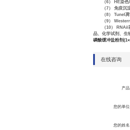
（6） HE染
（7） 免疫沉
（8） Tune
（9） Wester
（10） R
品、化学试剂、生
磷酸缓冲盐粉剂(1×
在线咨询
产品
您的单位
您的姓名