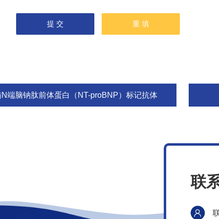
猫N端脑钠肽前体蛋白（NT-proBNP）标记抗体
联