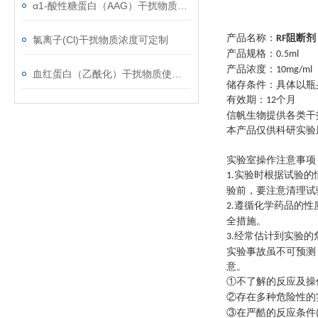
α1-酸性糖蛋白（AAG）干扰物质使用注意事项
产品名称：
阻断剂
RF
氯离子(Cl)干扰物质浓度可定制
产品规格：
0.5ml
产品浓度：
10mg/ml
血红蛋白（乙酰化）干扰物质使用注意事项
储存条件：具体以瓶
有效期：
个月
12
信帆生物提供各类干
本产品仅供科研实验
实验室操作注意事项
实验时根据试验的
1.
验前，要注意清理试
遵循化学药品的性
2.
全措施。
经常估计到实验的
3.
实验事故虽不可预测
意。
①不了解的反应及操
②存在多种危险性的
③在严酷的反应条件