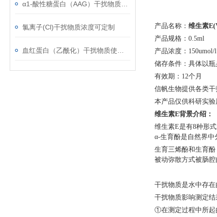
α1-酸性糖蛋白（AAG）干扰物质使用注意事项
产品名称：
维生素
E
氯离子(Cl)干扰物质浓度可定制
产品规格：
0.5ml
血红蛋白（乙酰化）干扰物质使用注意事项
产品浓度：
150umol/l
储存条件：具体以瓶
有效期：
12个月
信帆生物提供各类干
本产品仅供科研实验
维生素
E背景介绍：
维生素
E是有8种形
α-生育酚是自然界中
生育三烯酚和生育酚
被动弥散方式被肠腔
干扰物质是水中存在
干扰物质影响测定结
①在测定过程中所起