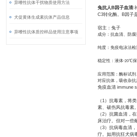
异嗜性抗体干扰物质使用方法
兔抗人B因子血清
C3转化酶。B因子
犬促黄体生成素抗体产品信息
宿主：兔子
异嗜性抗体质控样品使用注意事项
成分：抗血清、防腐
纯度：免疫电泳法检
稳定性：液体
℃
-20
应用范围：酶标试剂
对应抗体，吸收杂抗
immune s
免疫血清
1
（
）抗毒素，将类
素、破伤风抗毒素
2
（
）抗菌血清，在
床治疗。但对一些
3
（
）抗病毒血清，
疗。如用抗狂犬病