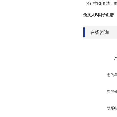
4
Rh
（
）抗
血清，
兔抗人B因子血清
在线咨询
您的
您的
联系