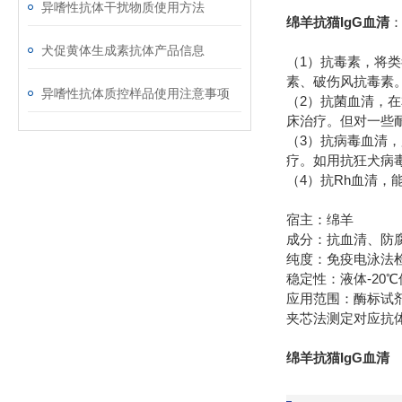
异嗜性抗体干扰物质使用方法
绵羊抗猫IgG血清
：
犬促黄体生成素抗体产品信息
1
（
）抗毒素，将类
素、破伤风抗毒素
异嗜性抗体质控样品使用注意事项
2
（
）抗菌血清，在
床治疗。但对一些
3
（
）抗病毒血清，
疗。如用抗狂犬病
4
Rh
（
）抗
血清，
宿主：绵羊
成分：抗血清、防
纯度：免疫电泳法
-20
稳定性：液体
℃
应用范围：酶标试
夹芯法测定对应抗
绵羊抗猫IgG血清