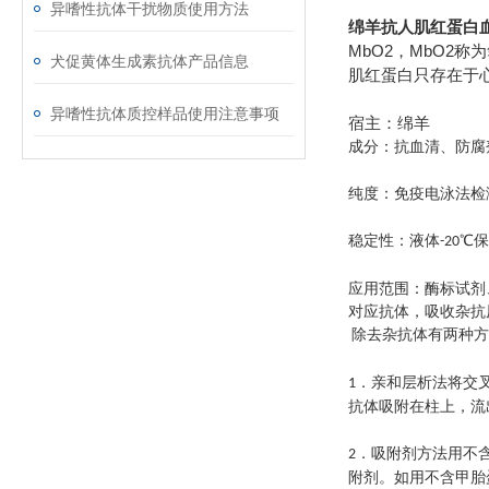
异嗜性抗体干扰物质使用方法
绵羊抗人肌红蛋白
MbO2，MbO2
犬促黄体生成素抗体产品信息
肌红蛋白只存在于
异嗜性抗体质控样品使用注意事项
宿主：绵羊
成分：抗血清、防腐
纯度：免疫电泳法检
稳定性：液体
℃
-20
应用范围：酶标试剂
对应抗体，吸收杂抗
除去杂抗体有两种方
．亲和层析法将交
1
抗体吸附在柱上，流
．吸附剂方法用不
2
附剂。如用不含甲胎