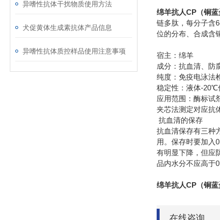
异嗜性抗体干扰物质使用方法
绵羊抗人CP（铜
链多肽，每分子含
犬促黄体生成素抗体产品信息
位的分布、合成含
异嗜性抗体质控样品使用注意事项
宿主：绵羊
成分：抗血清、防
纯度：免疫电泳法
-20
稳定性：液体
℃
应用范围：酶标试
夹芯法测定对应抗
抗血清的保存
抗血清保存有三种
0
用。保存时要加入
有明显下降，但应
0
品内水分不应高于
绵羊抗人CP（铜
在线咨询