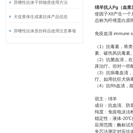
异嗜性抗体干扰物质使用方法
绵羊抗人Pg（血浆
使因子XII产生一
犬促黄体生成素抗体产品信息
总称为纤维蛋白原降
异嗜性抗体质控样品使用注意事项
immune s
免疫血清
1
（
）抗毒素，将类
素、破伤风抗毒素
2
（
）抗菌血清，在
床治疗。但对一些
3
（
）抗病毒血清，
疗。如用抗狂犬病
4
Rh
（
）抗
血清，
宿主：绵羊
成分：抗血清、防
纯度：免疫电泳法
-20
稳定性：液体
℃
应用范围：酶标试
夹芯法测定对应抗