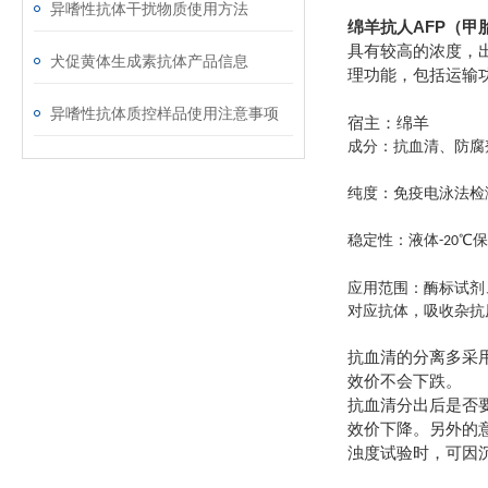
异嗜性抗体干扰物质使用方法
绵羊抗人AFP（甲
具有较高的浓度，
犬促黄体生成素抗体产品信息
理功能，包括运输
异嗜性抗体质控样品使用注意事项
宿主：绵羊
成分：抗血清、防腐
纯度：免疫电泳法检
稳定性：液体
℃
-20
应用范围：酶标试剂
对应抗体，吸收杂抗
抗血清的分离多采
效价不会下跌。
抗血清分出后是否
效价下降。另外的
浊度试验时，可因