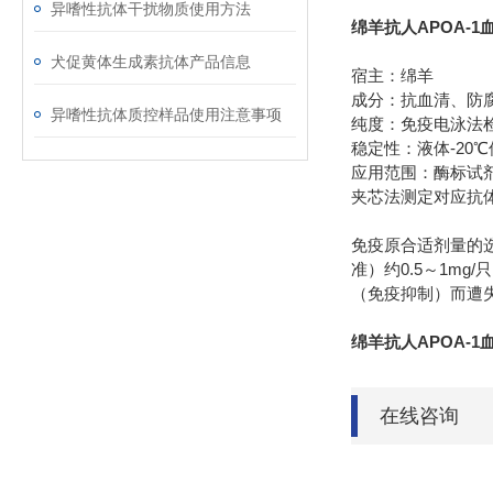
异嗜性抗体干扰物质使用方法
绵羊抗人APOA-1
犬促黄体生成素抗体产品信息
宿主：绵羊
成分：抗血清、防
异嗜性抗体质控样品使用注意事项
纯度：免疫电泳法
-20
稳定性：液体
℃
应用范围：酶标试
夹芯法测定对应抗
免疫原合适剂量的
0.5
1mg/
准）约
～
只
（免疫抑制
绵羊抗人APOA-1
在线咨询