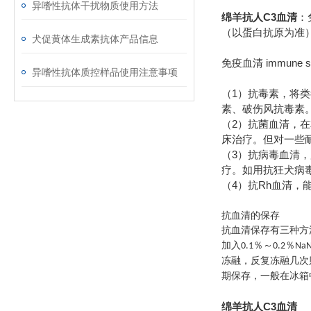
异嗜性抗体干扰物质使用方法
绵羊抗人C3血清
：
（以蛋白抗原为准）约0
犬促黄体生成素抗体产品信息
immune s
免疫血清
异嗜性抗体质控样品使用注意事项
1
（
）抗毒素，将类
素、破伤风抗毒素
2
（
）抗菌血清，在
床治疗。但对一些
3
（
）抗病毒血清，
疗。如用抗狂犬病
4
Rh
（
）抗
血清，
抗血清的保存
抗血清保存有三种方
加入
％～
％
0.1
0.2
Na
冻融，反复冻融几次
期保存，一般在冰箱
绵羊抗人C3血清