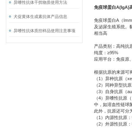
异嗜性抗体干扰物质使用方法
免疫球蛋白A(IgA
犬促黄体生成素抗体产品信息
免疫球蛋白A（Imm
及泌尿生殖系统。黏
异嗜性抗体质控样品使用注意事项
相当高
产品类别：高纯抗
纯度：≥95%
应用平台：免疫原
根据抗原的来源可
（1）异种抗原（xe
（2）同种异型抗原（
（3）自身抗原（a
（4）异嗜性抗原（h
中，如溶血性链球
此外，抗原还可分
（1）内源性抗原
（2）外源性抗原：指非A