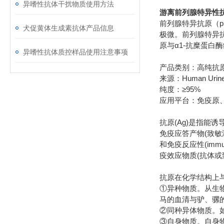
异嗜性抗体干扰物质使用方法
游离前列腺特异性抗
前列腺特异抗原（pr
犬促黄体生成素抗体产品信息
极微。前列腺特异抗
原与α1-抗糜蛋白酶
异嗜性抗体质控样品使用注意事项
产品类别：高纯抗
来源：Human Urin
纯度：≥95%
应用平台：免疫原
抗原(Ag)是指能
免疫应答产物(致敏
和免疫反应性(im
疫效应物质(抗体
抗原在化学结构上
①异种物质。从生
马的血清与驴、骡
②同种异体物质。
③自身物质。自身