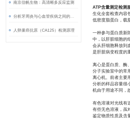
南京信帆生物：高清晰多反应监测
ATP含量测定检测
生化全套检查内容
分析牙周炎与心血管疾病之间的关联
低密度脂蛋白，载
人卵巢癌抗原（CA125）检测原理
一种参与蛋白质新陈
中，以肝脏细胞的
会从肝细胞释放到
是肝脏病变程度的
离心是蛋白质、酶
分子实验室中的常用
离心机。前者主要
分析的样品容量很
机由于用途不同，
有色溶液对光线有
有些无色溶液，虽
鉴定物质性质及含量的