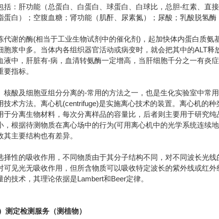
包括：肝功能（总蛋白、白蛋白、球蛋白、白球比，总胆-红素、直接
脂蛋白）；空腹血糖；肾功能（肌酐、尿素氮）；尿酸；乳酸脱氢酶
陈代谢的酶(相当于工业生物试剂中的催化剂)，起加快体内蛋白质氨基
细胞浆中多。当体内各组织器官活动或病变时，就会把其中的ALT释
血液中，肝脏有-病，血清转氨酶一定增高，当肝细胞千分之一有炎
重要指标。
、核酸及细胞亚组分分离的-常用的方法之一，也是生化实验室中常
技术方法。离心机(centrifuge)是实施离心技术的装置。离心
用于分离生物材料，每次分离样品的容量比，后者则主要用于研究纯
小，根据待测物质在离心场中的行为(可用离心机中的光学系统连续地
故其主要结构也有差异。
选择性的吸收作用，不同物质由于其分子结构不同，对不同波长光线
对可见光无吸收作用，但所含物质可以吸收特定波长的紫外线或红外线
技术，其理论依据是Lambert和Beer定律。
D）测定检测服务（测植物）