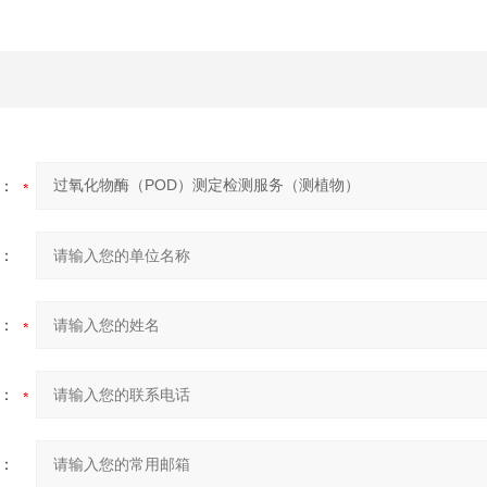
：
：
：
：
：