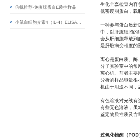
生化全套检查内容
信帆推荐-免疫球蛋白E质控样品
低密度脂蛋白，载
小鼠白细胞介素4（IL-4）ELISA试剂盒使用注意事项
一种参与蛋白质新
中，以肝脏细胞的
会从肝细胞释放到
是肝脏病变程度的
离心是蛋白质、酶
分子实验室中的常用
离心机。前者主要
分析的样品容量很
机由于用途不同，
有色溶液对光线有
有些无色溶液，虽
鉴定物质性质及含量的
过氧化物酶（PO