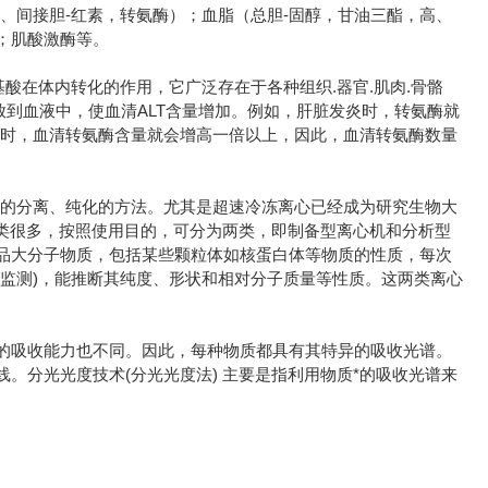
、间接胆-红素，转氨酶）；血脂（总胆-固醇，甘油三酯，高、
；肌酸激酶等。
酸在体内转化的作用，它广泛存在于各种组织.器官.肌肉.骨骼
放到血液中，使血清ALT含量增加。例如，肝脏发炎时，转氨酶就
症时，血清转氨酶含量就会增高一倍以上，因此，血清转氨酶数量
用的分离、纯化的方法。尤其是超速冷冻离心已经成为研究生物大
机的种类很多，按照使用目的，可分为两类，即制备型离心机和分析型
品大分子物质，包括某些颗粒体如核蛋白体等物质的性质，每次
监测)，能推断其纯度、形状和相对分子质量等性质。这两类离心
的吸收能力也不同。因此，每种物质都具有其特异的吸收光谱。
。分光光度技术(分光光度法) 主要是指利用物质*的吸收光谱来