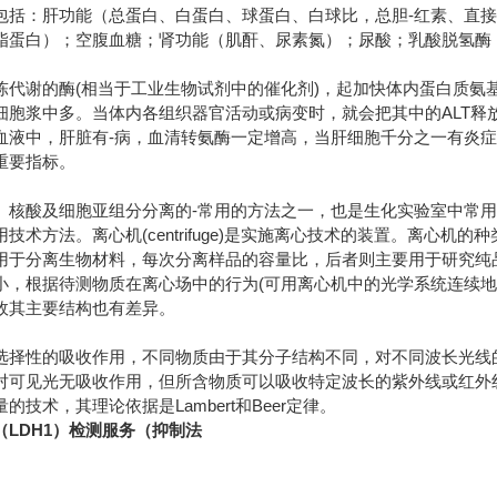
包括：肝功能（总蛋白、白蛋白、球蛋白、白球比，总胆-红素、直接
脂蛋白）；空腹血糖；肾功能（肌酐、尿素氮）；尿酸；乳酸脱氢酶
陈代谢的酶(相当于工业生物试剂中的催化剂)，起加快体内蛋白质氨基
细胞浆中多。当体内各组织器官活动或病变时，就会把其中的ALT释
血液中，肝脏有-病，血清转氨酶一定增高，当肝细胞千分之一有炎
重要指标。
、核酸及细胞亚组分分离的-常用的方法之一，也是生化实验室中常
技术方法。离心机(centrifuge)是实施离心技术的装置。离心
用于分离生物材料，每次分离样品的容量比，后者则主要用于研究纯
小，根据待测物质在离心场中的行为(可用离心机中的光学系统连续地
故其主要结构也有差异。
选择性的吸收作用，不同物质由于其分子结构不同，对不同波长光线
对可见光无吸收作用，但所含物质可以吸收特定波长的紫外线或红外线
技术，其理论依据是Lambert和Beer定律。
LDH1）检测服务（抑制法