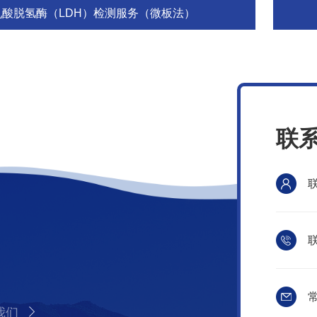
乳酸脱氢酶（LDH）检测服务（微板法）
联
联
常
我们