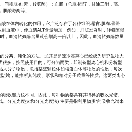
、间接胆-红素，转氨酶）；血脂（总胆-固醇，甘油三酯，高、
；肌酸激酶等。
酸在体内转化的作用，它广泛存在于各种组织.器官.肌肉.骨骼
放到血液中，使血清ALT含量增加。例如，肝脏发炎时，转氨酶就
症时，血清转氨酶含量就会增高一倍以上，因此，血清转氨酶数量
用的分离、纯化的方法。尤其是超速冷冻离心已经成为研究生物大
机的种类很多，按照使用目的，可分为两类，即制备型离心机和分析型
品大分子物质，包括某些颗粒体如核蛋白体等物质的性质，每次
监测)，能推断其纯度、形状和相对分子质量等性质。这两类离心
的吸收能力也不同。因此，每种物质都具有其特异的吸收光谱。
。分光光度技术(分光光度法) 主要是指利用物质*的吸收光谱来