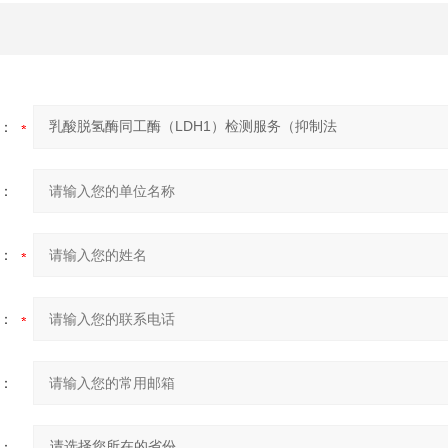
：
：
：
：
：
：