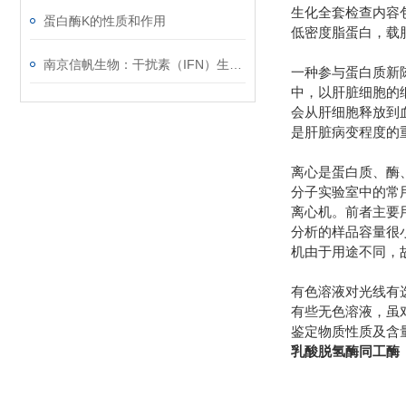
生化全套检查内容
蛋白酶K的性质和作用
低密度脂蛋白，载
南京信帆生物：干扰素（IFN）生物学活性检测
一种参与蛋白质新
中，以肝脏细胞的
会从肝细胞释放到
是肝脏病变程度的
离心是蛋白质、酶
分子实验室中的常用
离心机。前者主要
分析的样品容量很
机由于用途不同，
有色溶液对光线有
有些无色溶液，虽
鉴定物质性质及含量的
乳酸脱氢酶同工酶（