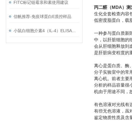
FITC标记链霉亲和素使用建议
丙二醛（MDA）测
生化全套检查内容
信帆推荐-免疫球蛋白E质控样品
低密度脂蛋白，载
小鼠白细胞介素4（IL-4）ELISA试剂盒使用注意事项
一种参与蛋白质新陈
中，以肝脏细胞的
会从肝细胞释放到
是肝脏病变程度的
离心是蛋白质、酶
分子实验室中的常用
离心机。前者主要
分析的样品容量很
机由于用途不同，
有色溶液对光线有
有些无色溶液，虽
鉴定物质性质及含量的