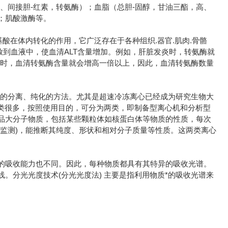
、间接胆-红素，转氨酶）；血脂（总胆-固醇，甘油三酯，高、
；肌酸激酶等。
酸在体内转化的作用，它广泛存在于各种组织.器官.肌肉.骨骼
放到血液中，使血清ALT含量增加。例如，肝脏发炎时，转氨酶就
症时，血清转氨酶含量就会增高一倍以上，因此，血清转氨酶数量
用的分离、纯化的方法。尤其是超速冷冻离心已经成为研究生物大
机的种类很多，按照使用目的，可分为两类，即制备型离心机和分析型
品大分子物质，包括某些颗粒体如核蛋白体等物质的性质，每次
监测)，能推断其纯度、形状和相对分子质量等性质。这两类离心
的吸收能力也不同。因此，每种物质都具有其特异的吸收光谱。
。分光光度技术(分光光度法) 主要是指利用物质*的吸收光谱来