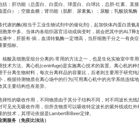
包括：肝功能（总蛋白、白蛋白、球蛋白、白球比，总胆-红素、直接
脂蛋白）；空腹血糖；肾功能（肌酐、尿素氮）；尿酸；乳酸脱氢酶
陈代谢的酶(相当于工业生物试剂中的催化剂)，起加快体内蛋白质氨基
细胞浆中多。当体内各组织器官活动或病变时，就会把其中的ALT释
血液中，肝脏有-病，血清转氨酶一定增高，当肝细胞千分之一有炎
重要指标。
、核酸及细胞亚组分分离的-常用的方法之一，也是生化实验室中常
技术方法。离心机(centrifuge)是实施离心技术的装置。离心
用于分离生物材料，每次分离样品的容量比，后者则主要用于研究纯
小，根据待测物质在离心场中的行为(可用离心机中的光学系统连续地
故其主要结构也有差异。
选择性的吸收作用，不同物质由于其分子结构不同，对不同波长光线
对可见光无吸收作用，但所含物质可以吸收特定波长的紫外线或红外线
技术，其理论依据是Lambert和Beer定律。
）检测服务（免疫比浊法）