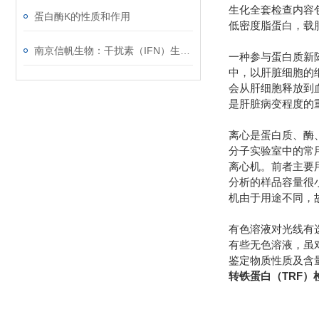
生化全套检查内容
蛋白酶K的性质和作用
低密度脂蛋白，载
南京信帆生物：干扰素（IFN）生物学活性检测
一种参与蛋白质新
中，以肝脏细胞的
会从肝细胞释放到
是肝脏病变程度的
离心是蛋白质、酶
分子实验室中的常用
离心机。前者主要
分析的样品容量很
机由于用途不同，
有色溶液对光线有
有些无色溶液，虽
鉴定物质性质及含量的
转铁蛋白（TRF