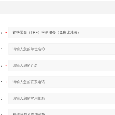
：
：
：
：
：
：