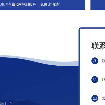
免疫球蛋白IgA检测服务（免疫比浊法）
联
联
常
我们