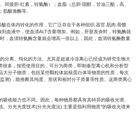
、间接胆-红素，转氨酶）；血脂（总胆-固醇，甘油三酯，高、
；肌酸激酶等。
酸在体内转化的作用，它广泛存在于各种组织.器官.肌肉.骨骼
放到血液中，使血清ALT含量增加。例如，肝脏发炎时，转氨酶就
症时，血清转氨酶含量就会增高一倍以上，因此，血清转氨酶数量
用的分离、纯化的方法。尤其是超速冷冻离心已经成为研究生物大
机的种类很多，按照使用目的，可分为两类，即制备型离心机和分析型
品大分子物质，包括某些颗粒体如核蛋白体等物质的性质，每次
监测)，能推断其纯度、形状和相对分子质量等性质。这两类离心
的吸收能力也不同。因此，每种物质都具有其特异的吸收光谱。
。分光光度技术(分光光度法) 主要是指利用物质*的吸收光谱来