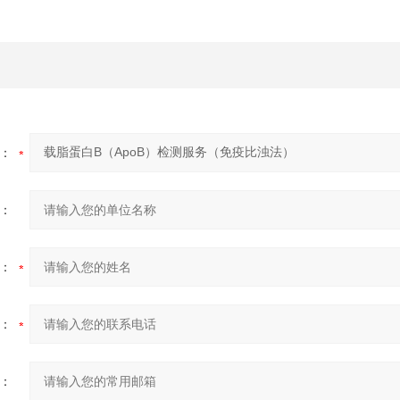
：
：
：
：
：