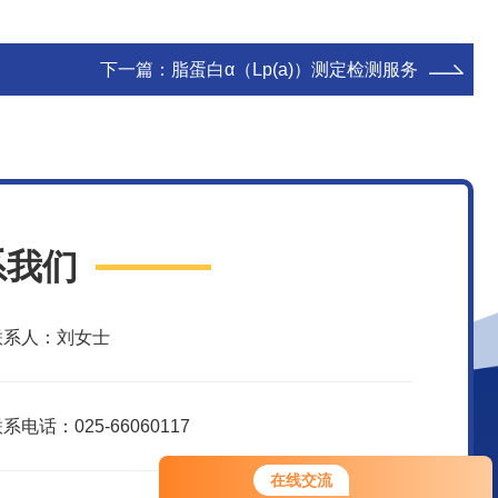
下一篇：
脂蛋白α（Lp(a)）测定检测服务
系我们
联系人：刘女士
系电话：025-66060117
您好！欢迎前来咨询，很高兴为您
在线交流
服务，请问您要咨询什么问题呢？