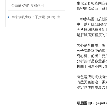
生化全套检查内容
蛋白酶K的性质和作用
低密度脂蛋白，载
南京信帆生物：干扰素（IFN）生物学活性检测
一种参与蛋白质新
中，以肝脏细胞的
会从肝细胞释放到
是肝脏病变程度的
离心是蛋白质、酶
分子实验室中的常用
离心机。前者主要
分析的样品容量很
机由于用途不同，
有色溶液对光线有
有些无色溶液，虽
鉴定物质性质及含量的
载脂蛋白B（Apo