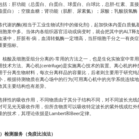
包括：肝功能（总蛋白、白蛋白、球蛋白、白球比，总胆-红素、直接
脂蛋白）；空腹血糖；肾功能（肌酐、尿素氮）；尿酸；乳酸脱氢酶
陈代谢的酶(相当于工业生物试剂中的催化剂)，起加快体内蛋白质氨基
细胞浆中多。当体内各组织器官活动或病变时，就会把其中的ALT释
血液中，肝脏有-病，血清转氨酶一定增高，当肝细胞千分之一有炎
重要指标。
、核酸及细胞亚组分分离的-常用的方法之一，也是生化实验室中常
技术方法。离心机(centrifuge)是实施离心技术的装置。离心
用于分离生物材料，每次分离样品的容量比，后者则主要用于研究纯
小，根据待测物质在离心场中的行为(可用离心机中的光学系统连续地
故其主要结构也有差异。
选择性的吸收作用，不同物质由于其分子结构不同，对不同波长光线
对可见光无吸收作用，但所含物质可以吸收特定波长的紫外线或红外线
技术，其理论依据是Lambert和Beer定律。
B）检测服务（免疫比浊法）