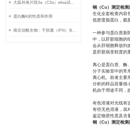
大鼠补体片段3a（C3a）elisa试剂盒知识科普
铜（Cu）测定检
生化全套检查内容
蛋白酶K的性质和作用
低密度脂蛋白，载
南京信帆生物：干扰素（IFN）生物学活性检测
一种参与蛋白质新陈
中，以肝脏细胞的
会从肝细胞释放到
是肝脏病变程度的
离心是蛋白质、酶
分子实验室中的常用
离心机。前者主要
分析的样品容量很
机由于用途不同，
有色溶液对光线有
有些无色溶液，虽
鉴定物质性质及含量的
铜（Cu）测定检