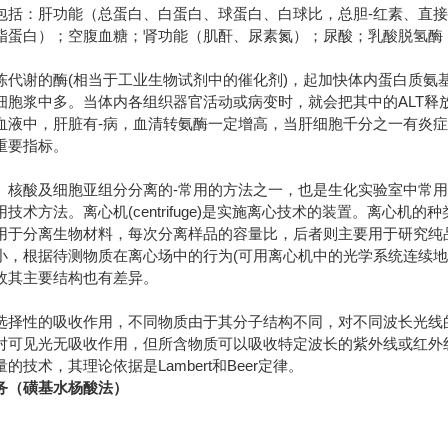
包括：肝功能（总蛋白、白蛋白、球蛋白、白球比，总胆-红素、直接
脂蛋白）；空腹血糖；肾功能（肌酐、尿素氮）；尿酸；乳酸脱氢酶
陈代谢的酶(相当于工业生物试剂中的催化剂)，起加快体内蛋白质氨基
细胞浆中多。当体内各组织器官活动或病变时，就会把其中的ALT释
血液中，肝脏有-病，血清转氨酶一定增高，当肝细胞千分之一有炎
重要指标。
、核酸及细胞亚组分分离的-常用的方法之一，也是生化实验室中常
技术方法。离心机(centrifuge)是实施离心技术的装置。离心
用于分离生物材料，每次分离样品的容量比，后者则主要用于研究纯
小，根据待测物质在离心场中的行为(可用离心机中的光学系统连续地
故其主要结构也有差异。
选择性的吸收作用，不同物质由于其分子结构不同，对不同波长光线
对可见光无吸收作用，但所含物质可以吸收特定波长的紫外线或红外线
技术，其理论依据是Lambert和Beer定律。
务（磺基水杨酸法）