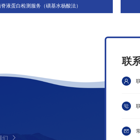
脑脊液蛋白检测服务（磺基水杨酸法）
联
联
常
我们