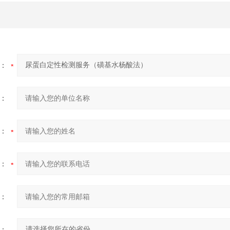
：
：
：
：
：
：