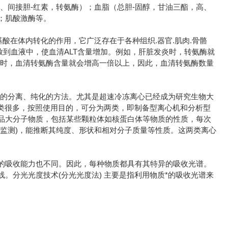
、间接胆-红素，转氨酶）；血脂（总胆-固醇，甘油三酯，高、
；肌酸激酶等。
酸在体内转化的作用，它广泛存在于各种组织.器官.肌肉.骨骼
放到血液中，使血清ALT含量增加。例如，肝脏发炎时，转氨酶就
症时，血清转氨酶含量就会增高一倍以上，因此，血清转氨酶数量
用的分离、纯化的方法。尤其是超速冷冻离心已经成为研究生物大
机的种类很多，按照使用目的，可分为两类，即制备型离心机和分析型
品大分子物质，包括某些颗粒体如核蛋白体等物质的性质，每次
监测)，能推断其纯度、形状和相对分子质量等性质。这两类离心
的吸收能力也不同。因此，每种物质都具有其特异的吸收光谱。
。分光光度技术(分光光度法) 主要是指利用物质*的吸收光谱来