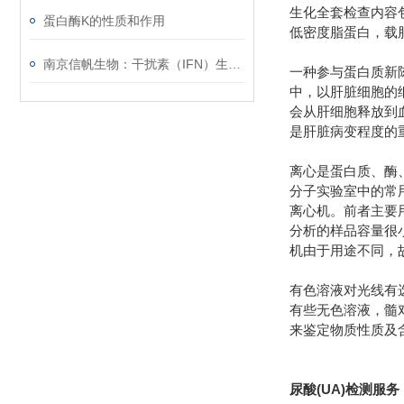
生化全套检查内容
蛋白酶K的性质和作用
低密度脂蛋白，载
南京信帆生物：干扰素（IFN）生物学活性检测
一种参与蛋白质新
中，以肝脏细胞的
会从肝细胞释放到
是肝脏病变程度的
离心是蛋白质、酶
分子实验室中的常用
离心机。前者主要
分析的样品容量很
机由于用途不同，
有色溶液对光线有
有些无色溶液，髓
来鉴定物质性质及
尿酸(UA)检测服