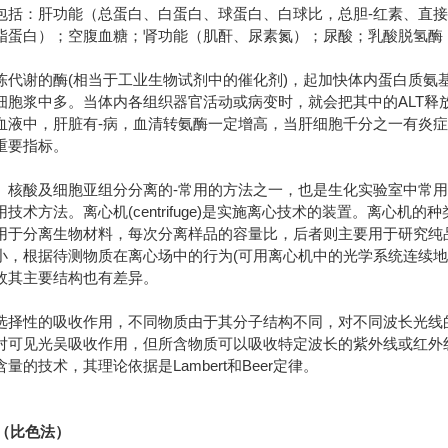
包括：肝功能（总蛋白、白蛋白、球蛋白、白球比，总胆-红素、直接
脂蛋白）；空腹血糖；肾功能（肌酐、尿素氮）；尿酸；乳酸脱氢酶
陈代谢的酶(相当于工业生物试剂中的催化剂)，起加快体内蛋白质氨基
细胞浆中多。当体内各组织器官活动或病变时，就会把其中的ALT释
血液中，肝脏有-病，血清转氨酶一定增高，当肝细胞千分之一有炎
重要指标。
、核酸及细胞亚组分分离的-常用的方法之一，也是生化实验室中常
技术方法。离心机(centrifuge)是实施离心技术的装置。离心
用于分离生物材料，每次分离样品的容量比，后者则主要用于研究纯
小，根据待测物质在离心场中的行为(可用离心机中的光学系统连续地
故其主要结构也有差异。
选择性的吸收作用，不同物质由于其分子结构不同，对不同波长光线
对可见光吴吸收作用，但所含物质可以吸收特定波长的紫外线或红外
含量的技术，其理论依据是
Lambert和Beer定律。
务（比色法）