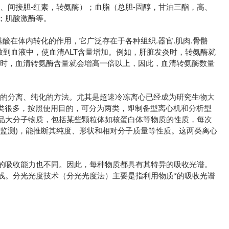
、间接胆-红素，转氨酶）；血脂（总胆-固醇，甘油三酯，高、
；肌酸激酶等。
酸在体内转化的作用，它广泛存在于各种组织.器官.肌肉.骨骼
放到血液中，使血清ALT含量增加。例如，肝脏发炎时，转氨酶就
症时，血清转氨酶含量就会增高一倍以上，因此，血清转氨酶数量
用的分离、纯化的方法。尤其是超速冷冻离心已经成为研究生物大
机的种类很多，按照使用目的，可分为两类，即制备型离心机和分析型
品大分子物质，包括某些颗粒体如核蛋白体等物质的性质，每次
监测)，能推断其纯度、形状和相对分子质量等性质。这两类离心
的吸收能力也不同。因此，每种物质都具有其特异的吸收光谱。
线。分光光度技术（分光光度法）主要是指利用物质*的吸收光谱