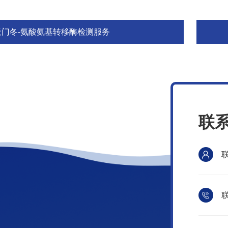
天门冬-氨酸氨基转移酶检测服务
联
联