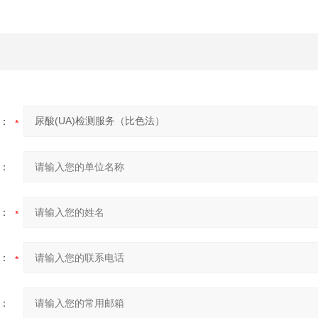
：
：
：
：
：