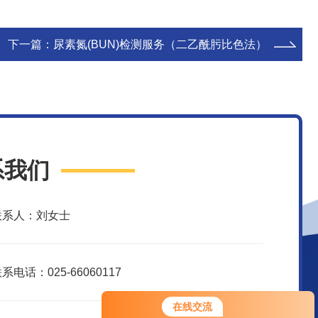
下一篇：
尿素氮(BUN)检测服务（二乙酰肟比色法）
系我们
联系人：刘女士
系电话：025-66060117
您好！欢迎前来咨询，很高兴为您
在线交流
服务，请问您要咨询什么问题呢？